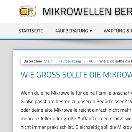
Zum
MIKROWELLEN BE
Inhalt
springen
STARTSEITE
KAUFBERATUNG
WARTUNG & 
Du bist hier:
Start
→
Kaufberatung
→
FAQ
→ Wie groß sollte die M
WIE GROSS SOLLTE DIE MIKROWE
Wenn du eine Mikrowelle für deine Familie anschaff
Größe passt am besten zu unseren Bedürfnissen? Vi
oder deine alte Mikrowelle reicht einfach nicht mehr 
mehrere Teller oder große Auflaufformen erhitzt we
nicht immer praktisch ist. Gleichzeitig soll die Mikro