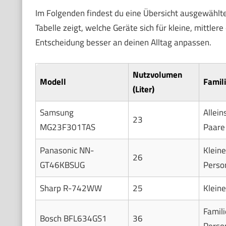
Im Folgenden findest du eine Übersicht ausgewählte
Tabelle zeigt, welche Geräte sich für kleine, mittle
Entscheidung besser an deinen Alltag anpassen.
Nutzvolumen
Modell
Famil
(Liter)
Samsung
Allei
23
MG23F301TAS
Paare
Panasonic NN-
Kleine
26
GT46KBSUG
Perso
Sharp R-742WW
25
Kleine
Famili
Bosch BFL634GS1
36
Perso