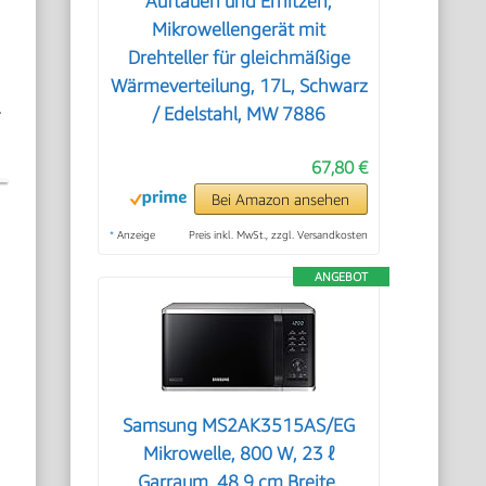
Auftauen und Erhitzen,
Mikrowellengerät mit
Drehteller für gleichmäßige
Wärmeverteilung, 17L, Schwarz
.
/ Edelstahl, MW 7886
67,80 €
Bei Amazon ansehen
*
Anzeige
Preis inkl. MwSt., zzgl. Versandkosten
ANGEBOT
Samsung MS2AK3515AS/EG
Mikrowelle, 800 W, 23 ℓ
Garraum, 48,9 cm Breite,