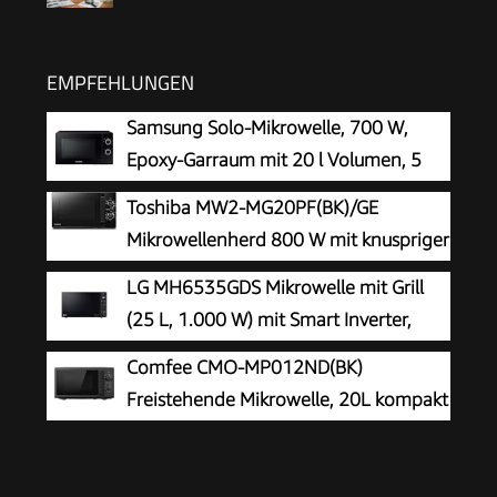
EMPFEHLUNGEN
Samsung Solo-Mikrowelle, 700 W,
Epoxy-Garraum mit 20 l Volumen, 5
Leistungsstufen, Defrost, Schwarz,
Toshiba MW2-MG20PF(BK)/GE
MS20A3010AL/EG
Mikrowellenherd 800 W mit knuspriger
Grill- & Kombigarfunktion, 5 Leistungsstufen,
LG MH6535GDS Mikrowelle mit Grill
1000 W Grillleistung, Schwarz
(25 L, 1.000 W) mit Smart Inverter,
Quarzgrill, Infrared Heating, EasyClean,
Comfee CMO-MP012ND(BK)
Schwarz
Freistehende Mikrowelle, 20L kompakt
in Schwarz, 700W Mikrowelle klein mit
5 Leistungsstufen, Drehteller, Auftaufunktion für
Singles, Studentenwohnheim & kleine Küchen