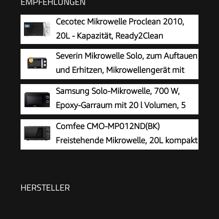
EMPFEHLUNGEN
Cecotec Mikrowelle Proclean 2010,
20L - Kapazität, Ready2Clean
Severin Mikrowelle Solo, zum Auftauen
und Erhitzen, Mikrowellengerät mit
Drehteller für gleichmäßige
Samsung Solo-Mikrowelle, 700 W,
Wärmeverteilung, 17L, Schwarz / Edelstahl, MW
Epoxy-Garraum mit 20 l Volumen, 5
7886
Leistungsstufen, Defrost, Schwarz,
Comfee CMO-MP012ND(BK)
MS20A3010AL/EG
Freistehende Mikrowelle, 20L kompakt
in Schwarz, 700W Mikrowelle klein mit
5 Leistungsstufen, Drehteller, Auftaufunktion für
Singles, Studentenwohnheim & kleine Küchen
HERSTELLER