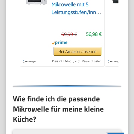
Mikrowelle mit 5
Leistungsstufen/Innenbeleuchtung/
Defrost/360°Drehteller/Zwei
Drehregler/20L/700W/
69,99 €
56,98 €
Silber
Bei Amazon ansehen
*
Anzeige
Preis inkl. MwSt., zzgl. Versandkosten
*
Anzeige
Wie finde ich die passende
Mikrowelle für meine kleine
Küche?