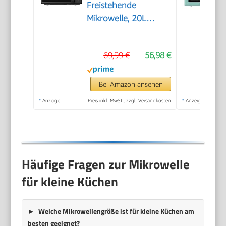
Freistehende
Mikrowelle, 20L
kompakt in Schwarz,
700W Mikrowelle
69,99 €
56,98 €
klein mit 5
Leistungsstufen,
Drehteller,
Bei Amazon ansehen
Auftaufunktion für
*
Anzeige
Preis inkl. MwSt., zzgl. Versandkosten
*
Anzeige
Singles,
Studentenwohnheim
& kleine Küchen
Häufige Fragen zur Mikrowelle
für kleine Küchen
Welche Mikrowellengröße ist für kleine Küchen am
besten geeignet?