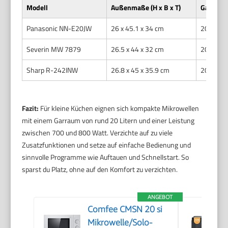
Modell
Außenmaße (H x B x T)
Garraum 
Panasonic NN-E20JW
26 x 45.1 x 34 cm
20
Severin MW 7879
26.5 x 44 x 32 cm
20
Sharp R-242INW
26.8 x 45 x 35.9 cm
20
Fazit:
Für kleine Küchen eignen sich kompakte Mikrowellen
mit einem Garraum von rund 20 Litern und einer Leistung
zwischen 700 und 800 Watt. Verzichte auf zu viele
Zusatzfunktionen und setze auf einfache Bedienung und
sinnvolle Programme wie Auftauen und Schnellstart. So
sparst du Platz, ohne auf den Komfort zu verzichten.
ANGEBOT
Comfee CMSN 20 si
Mikrowelle/Solo-