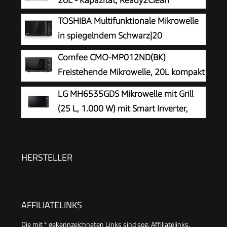
20L - Kapazität, Ready2Clean
TOSHIBA Multifunktionale Mikrowelle
in spiegelndem Schwarz|20
Liter|800W|Digitale Solo-Klein
Comfee CMO-MP012ND(BK)
Mikrowelle mit 11 Leistungsstufen|6
Freistehende Mikrowelle, 20L kompakt
Automatikprogrammen|Express-
in Schwarz, 700W Mikrowelle klein mit
LG MH6535GDS Mikrowelle mit Grill
Kochfunktion|Auftauen|MW3-EM20PE(BM)
5 Leistungsstufen, Drehteller, Auftaufunktion für
(25 L, 1.000 W) mit Smart Inverter,
Singles, Studentenwohnheim & kleine Küchen
Quarzgrill, Infrared Heating, EasyClean,
Schwarz
HERSTELLER
AFFILIATELINKS
Die mit * gekennzeichneten Links sind sog. Affiliatelinks.