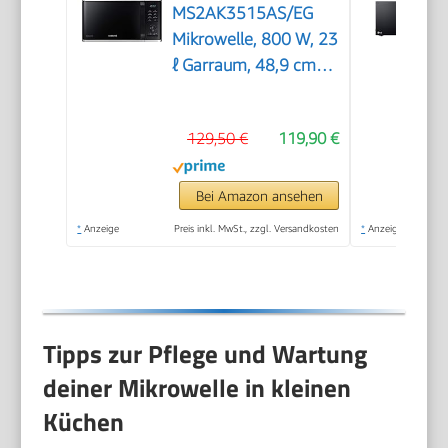
MS2AK3515AS/EG
Mikrowelle, 800 W, 23
ℓ Garraum, 48,9 cm
Breite, Kratzfester
Keramik-Emaille-
129,50 €
119,90 €
Inneraum,
QuickDefrost
Auftauprogramme,
Bei Amazon ansehen
Silber
*
Anzeige
Preis inkl. MwSt., zzgl. Versandkosten
*
Anzeige
Tipps zur Pflege und Wartung
deiner Mikrowelle in kleinen
Küchen