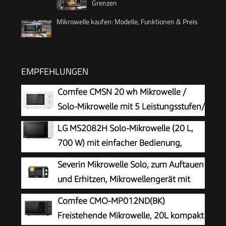
Grenzen
Mikrowelle kaufen: Modelle, Funktionen & Preis
EMPFEHLUNGEN
Comfee CMSN 20 wh Mikrowelle /
Solo-Mikrowelle mit 5 Leistungsstufen/
Innenbeleuchtung/ easy
LG MS2082H Solo-Mikrowelle (20 L,
Defrost/360°Drehteller / Zwei
700 W) mit einfacher Bedienung,
Drehregler/20L/700W/ Weiß, Mechanisch
Doppel-Drehreglern und LED-Innenbeleuchtung,
Severin Mikrowelle Solo, zum Auftauen
Weiß
und Erhitzen, Mikrowellengerät mit
Drehteller für gleichmäßige
Comfee CMO-MP012ND(BK)
Wärmeverteilung, 17L, Schwarz / Edelstahl, MW
Freistehende Mikrowelle, 20L kompakt
7886