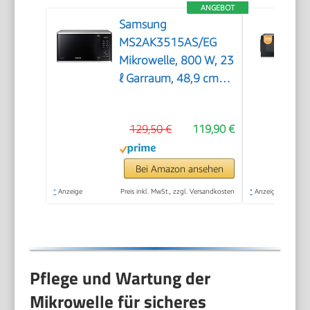
ANGEBOT
Samsung
MS2AK3515AS/EG
Mikrowelle, 800 W, 23
ℓ Garraum, 48,9 cm
Breite, Kratzfester
Keramik-Emaille-
129,50 €
119,90 €
Inneraum,
QuickDefrost
Auftauprogramme,
Bei Amazon ansehen
Silber
*
Anzeige
Preis inkl. MwSt., zzgl. Versandkosten
*
Anzeige
Pflege und Wartung der
Mikrowelle für sicheres