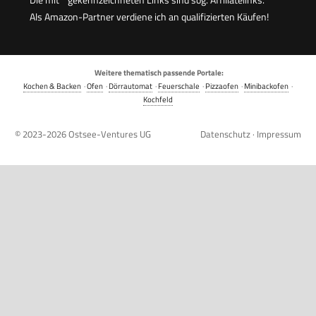
Als Amazon-Partner verdiene ich an qualifizierten Käufen!
Weitere thematisch passende Portale:
Kochen & Backen
·
Ofen
·
Dörrautomat
·
Feuerschale
·
Pizzaofen
·
Minibackofen
·
Kochfeld
© 2023-2026
Ostsee-Ventures UG
Datenschutz
·
Impressum