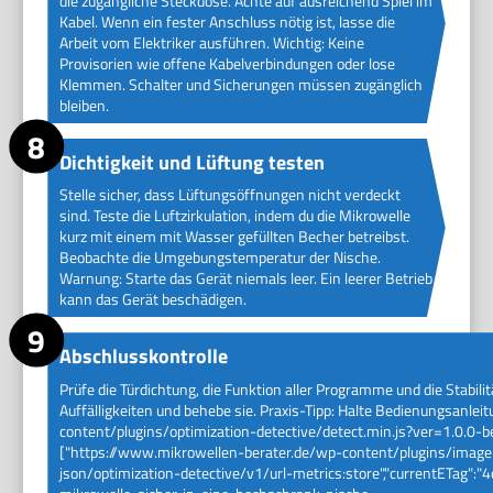
die zugängliche Steckdose. Achte auf ausreichend Spiel im
Kabel. Wenn ein fester Anschluss nötig ist, lasse die
Arbeit vom Elektriker ausführen. Wichtig: Keine
Provisorien wie offene Kabelverbindungen oder lose
Klemmen. Schalter und Sicherungen müssen zugänglich
bleiben.
Dichtigkeit und Lüftung testen
Stelle sicher, dass Lüftungsöffnungen nicht verdeckt
sind. Teste die Luftzirkulation, indem du die Mikrowelle
kurz mit einem mit Wasser gefüllten Becher betreibst.
Beobachte die Umgebungstemperatur der Nische.
Warnung: Starte das Gerät niemals leer. Ein leerer Betrieb
kann das Gerät beschädigen.
Abschlusskontrolle
Prüfe die Türdichtung, die Funktion aller Programme und die Stabil
Auffälligkeiten und behebe sie. Praxis-Tipp: Halte Bedienungsanle
content/plugins/optimization-detective/detect.min.js?ver=1.0.0-b
["https://www.mikrowellen-berater.de/wp-content/plugins/image-p
json/optimization-detective/v1/url-metrics:store","currentETag"