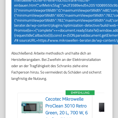
mikrowelle-sicher-in-eine-hochschrank-nische-
einbauen.html","urlMetricSlug":"a42f3589e4d5420510089550c9b3
[{"minimumViewportWidth":0,"maximumViewportWidth":480,"compl
{"minimumViewportWidth":600,"maximumViewportWidth":782,"comp
{"minimumViewportWidth":782,"maximumViewportWidth":null,"compl
berater.de/wp-content/plugins/optimization-detective/build/web-vi
Promise((e=>{"complete"===document.readyState?e():window.addEve
{requestIdleCallback(e)}));const e=JSON.parse(document.getElementB
//# sourceURL=https://www.mikrowellen-berater.de/wp-content/pl
Abschließend: Arbeite methodisch und halte dich an
Herstellerangaben. Bei Zweifeln an der Elektroinstallation
oder an der Tragfähigkeit des Schranks ziehe eine
Fachperson hinzu. So vermeidest du Schäden und sicherst
langfristig die Nutzung.
EMPFEHLUNG
Cecotec Mikrowelle
ProClean 3010 Retro
Green, 20 L, 700 W, 6