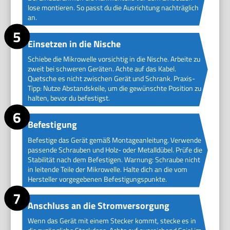
lose montieren. So passt du die Ausrichtung nachträglich
an.
Einsetzen in die Nische
Schiebe die Mikrowelle vorsichtig in die Nische. Arbeite zu
zweit bei schweren Geräten. Achte auf das Kabel.
Quetsche es nicht zwischen Gerät und Schrank. Praxis-
Tipp: Nutze Abstandskeile, um die gewünschte Position zu
halten, bevor du befestigst.
Befestigung
Befestige das Gerät gemäß Montageanleitung. Verwende
passende Schrauben und Holz- oder Metalldübel. Prüfe die
Stabilität nach dem Befestigen. Warnung: Schraube nicht
in leitende Teile der Mikrowelle. Halte dich an die vom
Hersteller vorgegebenen Befestigungspunkte.
Anschluss an die Stromversorgung
Wenn das Gerät mit einem Stecker kommt, stecke es in