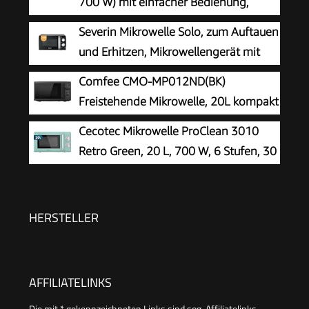
700 W) mit einfacher Bedienung,
Doppel-Drehreglern und LED-Innenbeleuchtung,
Severin Mikrowelle Solo, zum Auftauen
Weiß
und Erhitzen, Mikrowellengerät mit
Drehteller für gleichmäßige
Comfee CMO-MP012ND(BK)
Wärmeverteilung, 17L, Schwarz / Edelstahl, MW
Freistehende Mikrowelle, 20L kompakt
7886
in Schwarz, 700W Mikrowelle klein mit
Cecotec Mikrowelle ProClean 3010
5 Leistungsstufen, Drehteller, Auftaufunktion für
Retro Green, 20 L, 700 W, 6 Stufen, 30
Singles, Studentenwohnheim & kleine Küchen
Min
HERSTELLER
AFFILIATELINKS
Die mit * gekennzeichneten Links sind sog. Affiliatelinks.