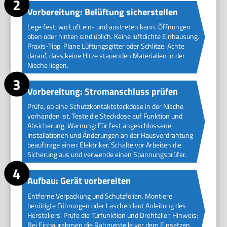
Vorbereitung: Belüftung sicherstellen
Lege fest, wo Luft ein- und austreten kann. Öffnungen
oben oder hinten sind üblich. Keine luftdichte Einhausung.
Praxis-Tipp: Plane Lüftungsgitter oder Schlitze. Achte
darauf, dass keine Hitze stauenden Materialien in der
Nische liegen.
Vorbereitung: Stromanschluss prüfen
Prüfe, ob eine Schutzkontaktsteckdose in der Nische
vorhanden ist. Teste die Steckdose auf Funktion und
Absicherung. Warnung: Für fest angeschlossene
Installationen und Änderungen an der Hausverdrahtung
beauftrage einen Elektriker. Schalte vor Arbeiten die
Sicherung aus und verwende einen Spannungsprüfer.
Aufbau: Gerät vorbereiten
Entferne Verpackung und Schutzfolien. Montiere
benötigte Führungen oder Laschen laut Anleitung des
Herstellers. Prüfe die Türfunktion und Drehteller. Hinweis:
Bei Einbaurahmen die Rahmenteile vor dem Einsetzen