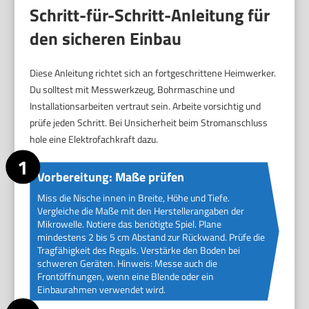
Schritt-für-Schritt-Anleitung für
den sicheren Einbau
Diese Anleitung richtet sich an fortgeschrittene Heimwerker.
Du solltest mit Messwerkzeug, Bohrmaschine und
Installationsarbeiten vertraut sein. Arbeite vorsichtig und
prüfe jeden Schritt. Bei Unsicherheit beim Stromanschluss
hole eine Elektrofachkraft dazu.
Vorbereitung: Maße prüfen
Miss die Nische innen in Breite, Höhe und Tiefe.
Vergleiche die Maße mit den Herstellerangaben der
Mikrowelle. Notiere das benötigte Spiel. Plane
mindestens 2 bis 5 cm Abstand zur Rückwand. Prüfe die
Tragfähigkeit des Regals. Verstärke den Boden bei
schweren Geräten. Hinweis: Messe auch die
Frontöffnungen, wenn eine Blende oder ein
Einbaurahmen verwendet wird.