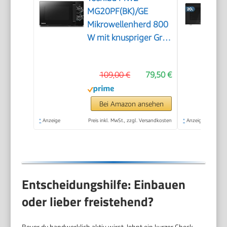
MG20PF(BK)/GE
Mikrowellenherd 800
W mit knuspriger Grill-
& Kombigarfunktion,
5 Leistungsstufen,
109,00 €
79,50 €
1000 W Grillleistung,
Schwarz
Bei Amazon ansehen
*
Anzeige
Preis inkl. MwSt., zzgl. Versandkosten
*
Anzeige
Entscheidungshilfe: Einbauen
oder lieber freistehend?
Bevor du handwerklich aktiv wirst, lohnt ein kurzer Check.