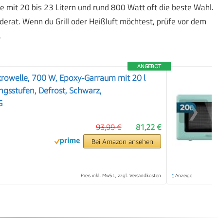
le mit 20 bis 23 Litern und rund 800 Watt oft die beste Wahl.
oderat. Wenn du Grill oder Heißluft möchtest, prüfe vor dem
.
ANGEBOT
rowelle, 700 W, Epoxy-Garraum mit 20 l
ngsstufen, Defrost, Schwarz,
G
❯
93,99 €
81,22 €
Bei Amazon ansehen
Preis inkl. MwSt., zzgl. Versandkosten
*
Anzeige