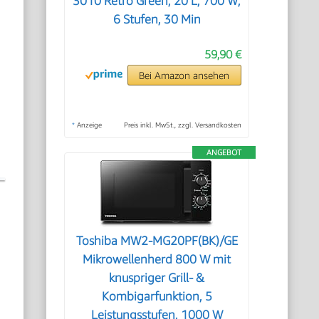
3010 Retro Green, 20 L, 700 W,
6 Stufen, 30 Min
59,90 €
Bei Amazon ansehen
*
Anzeige
Preis inkl. MwSt., zzgl. Versandkosten
ANGEBOT
Toshiba MW2-MG20PF(BK)/GE
Mikrowellenherd 800 W mit
knuspriger Grill- &
Kombigarfunktion, 5
Leistungsstufen, 1000 W