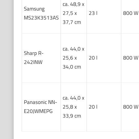
ca. 48,9 x
Samsung
27,5 x
23 l
800 W
MS23K3513AS
37,7 cm
ca. 44,0 x
Sharp R-
25,6 x
20 l
800 W
242INW
34,0 cm
ca. 44,0 x
Panasonic NN-
25,8 x
20 l
800 W
E20JWMEPG
33,9 cm