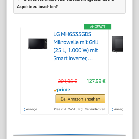
Aspekte zu beachten?
ANGEBOT
LG MH6535GDS
Mikrowelle mit Grill
(25 L, 1.000 W) mit
Smart Inverter,
Quarzgrill, Infrared
Heating, EasyClean,
201,05 €
127,99 €
Schwarz
Bei Amazon ansehen
*
Anzeige
Preis inkl. MwSt., zzgl. Versandkosten
*
Anzeige