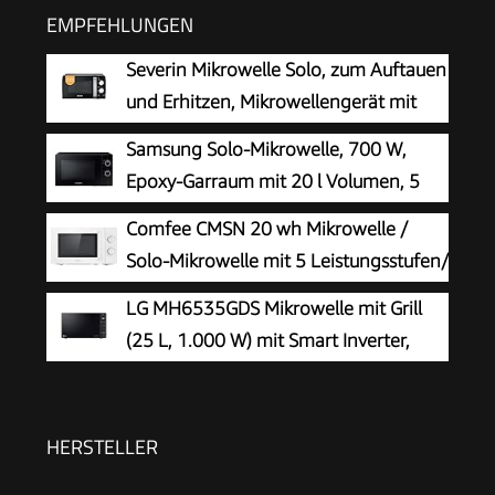
EMPFEHLUNGEN
Severin Mikrowelle Solo, zum Auftauen
und Erhitzen, Mikrowellengerät mit
Drehteller für gleichmäßige
Samsung Solo-Mikrowelle, 700 W,
Wärmeverteilung, 17L, Schwarz / Edelstahl, MW
Epoxy-Garraum mit 20 l Volumen, 5
7886
Leistungsstufen, Defrost, Schwarz,
Comfee CMSN 20 wh Mikrowelle /
MS20A3010AL/EG
Solo-Mikrowelle mit 5 Leistungsstufen/
Innenbeleuchtung/ easy
LG MH6535GDS Mikrowelle mit Grill
Defrost/360°Drehteller / Zwei
(25 L, 1.000 W) mit Smart Inverter,
Drehregler/20L/700W/ Weiß, Mechanisch
Quarzgrill, Infrared Heating, EasyClean,
Schwarz
HERSTELLER