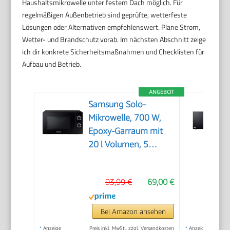
Haushaltsmikrowelle unter festem Dach möglich. Für
regelmäßigen Außenbetrieb sind geprüfte, wetterfeste
Lösungen oder Alternativen empfehlenswert. Plane Strom,
Wetter- und Brandschutz vorab. Im nächsten Abschnitt zeige
ich dir konkrete Sicherheitsmaßnahmen und Checklisten für
Aufbau und Betrieb.
ANGEBOT
Samsung Solo-
Mikrowelle, 700 W,
Epoxy-Garraum mit
20 l Volumen, 5
Leistungsstufen,
Defrost, Schwarz,
93,99 €
69,00 €
MS20A3010AL/EG
Bei Amazon ansehen
*
Anzeige
Preis inkl. MwSt., zzgl. Versandkosten
*
Anzeige