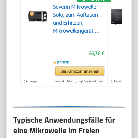
Severin Mikrowelle
Solo, zum Auftauen
und Erhitzen,
Mikrowellengerät mit
Drehteller für
gleichmäßige
66,36 €
Wärmeverteilung,
17L, Schwarz /
Edelstahl, MW 7886
Bei Amazon ansehen
*
Anzeige
Preis inkl. MwSt., zzgl. Versandkosten
*
Anzeige
Typische Anwendungsfälle für
eine Mikrowelle im Freien