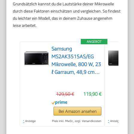
Grundsätzlich kannst du die Lautstärke deiner Mikrowelle
durch diese Faktoren einschätzen und vergleichen. So findest
du leichter ein Modell, das in deinem Zuhause angenehm
leise arbeitet.
ANGEBOT
Samsung
MS2AK3515AS/EG
Mikrowelle, 800 W, 23
ℓ Garraum, 48,9 cm
Breite, Kratzfester
Keramik-Emaille-
129,50 €
119,90 €
Inneraum,
QuickDefrost
Auftauprogramme,
Bei Amazon ansehen
Silber
*
Anzeige
Preis inkl. MwSt., zzgl. Versandkosten
*
Anzeige