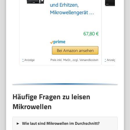
und Erhitzen,
Mikrowellengerät mit
Drehteller für
gleichmäßige
67,80 €
Wärmeverteilung,
17L, Schwarz /
Edelstahl, MW 7886
Bei Amazon ansehen
*
Anzeige
Preis inkl. MwSt., zzgl. Versandkosten
*
Anzeige
Häufige Fragen zu leisen
Mikrowellen
Wie laut sind Mikrowellen im Durchschnitt?