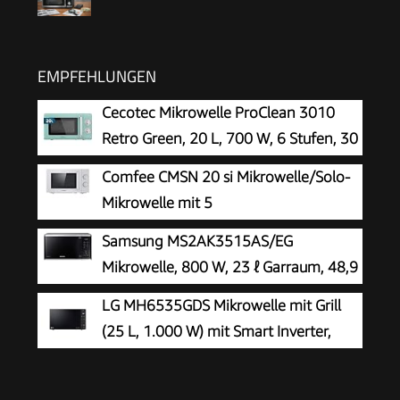
EMPFEHLUNGEN
Cecotec Mikrowelle ProClean 3010
Retro Green, 20 L, 700 W, 6 Stufen, 30
Min
Comfee CMSN 20 si Mikrowelle/Solo-
Mikrowelle mit 5
Leistungsstufen/Innenbeleuchtung/easy
Samsung MS2AK3515AS/EG
Defrost/360°Drehteller/Zwei
Mikrowelle, 800 W, 23 ℓ Garraum, 48,9
Drehregler/20L/700W/ Silber
cm Breite, Kratzfester Keramik-Emaille-
LG MH6535GDS Mikrowelle mit Grill
Inneraum, QuickDefrost Auftauprogramme,
(25 L, 1.000 W) mit Smart Inverter,
Silber
Quarzgrill, Infrared Heating, EasyClean,
Schwarz