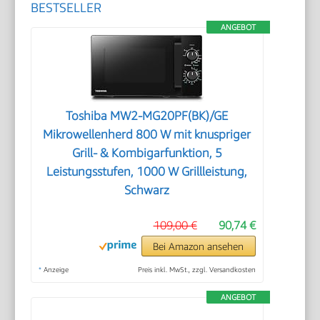
BESTSELLER
ANGEBOT
Toshiba MW2-MG20PF(BK)/GE
Mikrowellenherd 800 W mit knuspriger
Grill- & Kombigarfunktion, 5
Leistungsstufen, 1000 W Grillleistung,
Schwarz
109,00 €
90,74 €
Bei Amazon ansehen
*
Anzeige
Preis inkl. MwSt., zzgl. Versandkosten
ANGEBOT