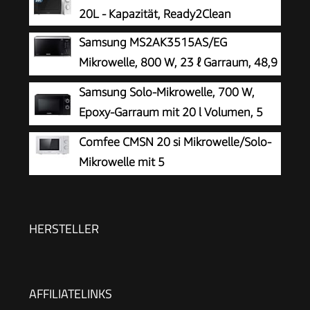
20L - Kapazität, Ready2Clean
Samsung MS2AK3515AS/EG
Mikrowelle, 800 W, 23 ℓ Garraum, 48,9
cm Breite, Kratzfester Keramik-Emaille-
Samsung Solo-Mikrowelle, 700 W,
Inneraum, QuickDefrost Auftauprogramme,
Epoxy-Garraum mit 20 l Volumen, 5
Silber
Leistungsstufen, Defrost, Schwarz,
Comfee CMSN 20 si Mikrowelle/Solo-
MS20A3010AL/EG
Mikrowelle mit 5
Leistungsstufen/Innenbeleuchtung/easy
Defrost/360°Drehteller/Zwei
Drehregler/20L/700W/ Silber
HERSTELLER
AFFILIATELINKS