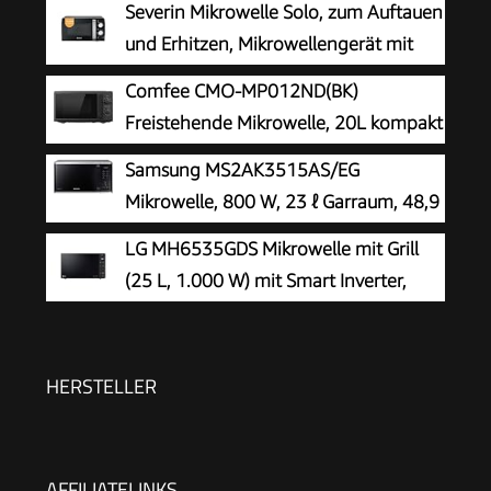
Severin Mikrowelle Solo, zum Auftauen
und Erhitzen, Mikrowellengerät mit
Drehteller für gleichmäßige
Comfee CMO-MP012ND(BK)
Wärmeverteilung, 17L, Schwarz / Edelstahl, MW
Freistehende Mikrowelle, 20L kompakt
7886
in Schwarz, 700W Mikrowelle klein mit
Samsung MS2AK3515AS/EG
5 Leistungsstufen, Drehteller, Auftaufunktion für
Mikrowelle, 800 W, 23 ℓ Garraum, 48,9
Singles, Studentenwohnheim & kleine Küchen
cm Breite, Kratzfester Keramik-Emaille-
LG MH6535GDS Mikrowelle mit Grill
Inneraum, QuickDefrost Auftauprogramme,
(25 L, 1.000 W) mit Smart Inverter,
Silber
Quarzgrill, Infrared Heating, EasyClean,
Schwarz
HERSTELLER
AFFILIATELINKS