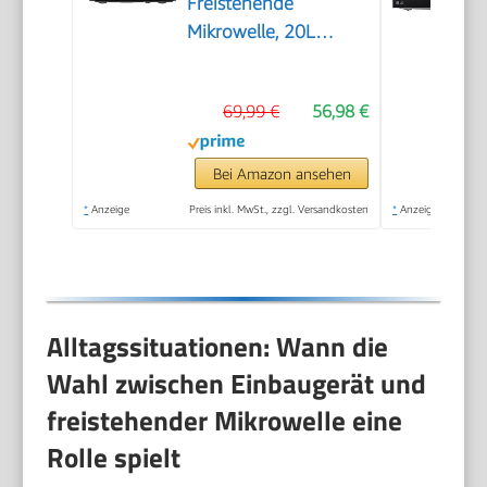
Freistehende
Mikrowelle, 20L
kompakt in Schwarz,
700W Mikrowelle
69,99 €
56,98 €
klein mit 5
Leistungsstufen,
Drehteller,
Bei Amazon ansehen
Auftaufunktion für
*
Anzeige
Preis inkl. MwSt., zzgl. Versandkosten
*
Anzeige
Singles,
Studentenwohnheim
& kleine Küchen
Alltagssituationen: Wann die
Wahl zwischen Einbaugerät und
freistehender Mikrowelle eine
Rolle spielt