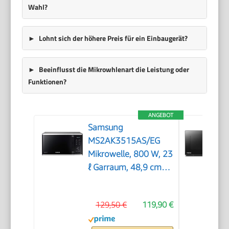
Wahl?
Lohnt sich der höhere Preis für ein Einbaugerät?
Beeinflusst die Mikrowhlenart die Leistung oder
Funktionen?
ANGEBOT
Samsung
MS2AK3515AS/EG
Mikrowelle, 800 W, 23
ℓ Garraum, 48,9 cm
Breite, Kratzfester
Keramik-Emaille-
129,50 €
119,90 €
Inneraum,
QuickDefrost