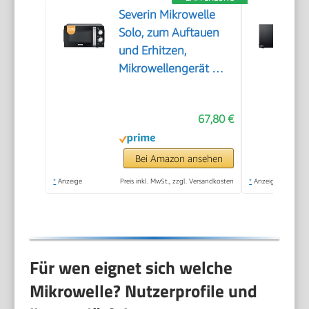
Severin Mikrowelle
Solo, zum Auftauen
und Erhitzen,
Mikrowellengerät mit
Drehteller für
gleichmäßige
67,80 €
Wärmeverteilung,
17L, Schwarz /
Edelstahl, MW 7886
Bei Amazon ansehen
*
Anzeige
Preis inkl. MwSt., zzgl. Versandkosten
*
Anzeige
Für wen eignet sich welche
Mikrowelle? Nutzerprofile und